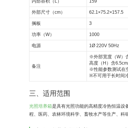
内部容积（L）
159
外部尺寸（cm）
62.1×75.2×157.5
搁板
3
功率（W）
1000
电源
1Ø 220V 50Hz
※外部宽度（W）含
高度（H）含6.5cm
备注
※性能参数测试在空
※不可用于长时间
三、适用范围
光照培养箱
是具有光照功能的高精度冷热恒温设
程、医药、农林环境科学、畜牧水产等生产、科