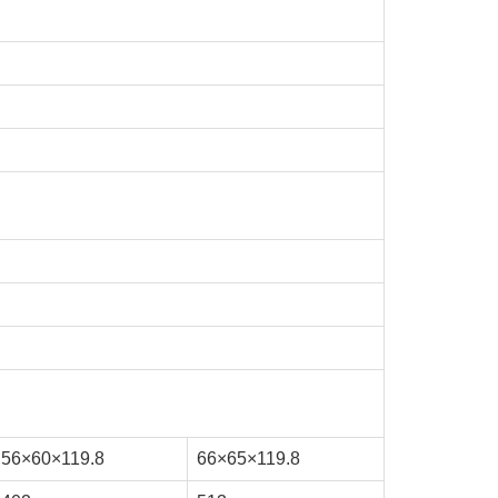
56×60×119.8
66×65×119.8