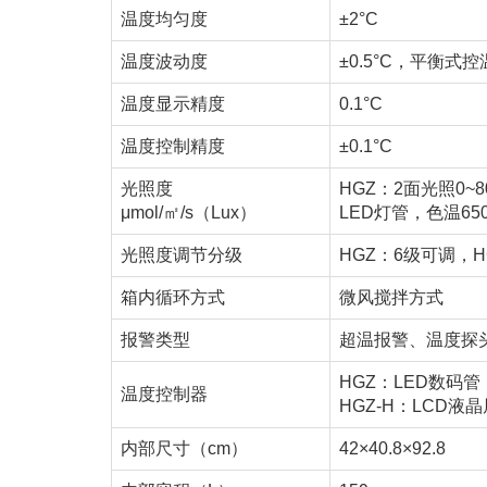
温度均匀度
±2°C
温度波动度
±0.5°C，平衡式
温度显示精度
0.1°C
温度控制精度
±0.1°C
光照度
HGZ：2面光照0~8
μmol/㎡/s（Lux）
LED灯管，色温650
光照度调节分级
HGZ：6级可调，H
箱内循环方式
微风搅拌方式
报警类型
超温报警、温度探
HGZ：LED数码管，
温度控制器
HGZ-H：LCD液晶
内部尺寸（cm）
42×40.8×92.8